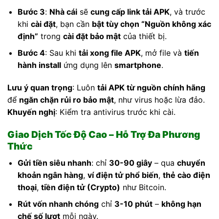
Bước 3
:
Nhà cái
sẽ
cung cấp link tải APK
, và trước
khi
cài đặt
, bạn cần
bật tùy chọn “Nguồn không xác
định”
trong
cài đặt bảo mật
của thiết bị.
Bước 4
: Sau khi
tải xong file APK
, mở file và
tiến
hành install
ứng dụng lên
smartphone
.
Lưu ý quan trọng
: Luôn
tải APK từ nguồn chính hãng
để
ngăn chặn rủi ro bảo mật
, như virus hoặc lừa đảo.
Khuyến nghị
: Kiểm tra antivirus trước khi cài.
Giao Dịch Tốc Độ Cao – Hỗ Trợ Đa Phương
Thức
Gửi tiền siêu nhanh
: chỉ
30-90 giây
– qua
chuyển
khoản ngân hàng
,
ví điện tử phổ biến
,
thẻ cào điện
thoại
,
tiền điện tử (Crypto)
như Bitcoin.
Rút vốn nhanh chóng
chỉ
3-10 phút
–
không hạn
chế số lượt
mỗi ngày.