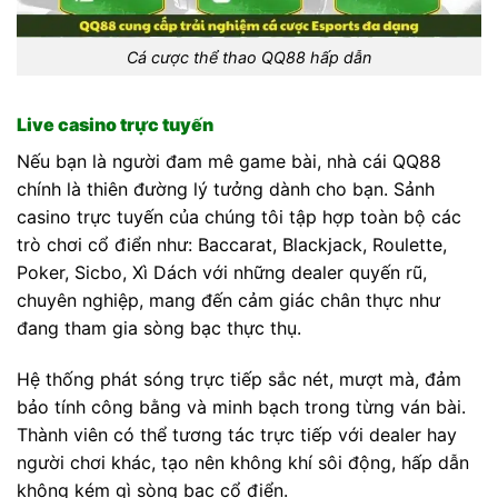
Cá cược thể thao QQ88 hấp dẫn
Live casino trực tuyến
Nếu bạn là người đam mê game bài, nhà cái QQ88
chính là thiên đường lý tưởng dành cho bạn. Sảnh
casino trực tuyến của chúng tôi tập hợp toàn bộ các
trò chơi cổ điển như: Baccarat, Blackjack, Roulette,
Poker, Sicbo, Xì Dách với những dealer quyến rũ,
chuyên nghiệp, mang đến cảm giác chân thực như
đang tham gia sòng bạc thực thụ.
Hệ thống phát sóng trực tiếp sắc nét, mượt mà, đảm
bảo tính công bằng và minh bạch trong từng ván bài.
Thành viên có thể tương tác trực tiếp với dealer hay
người chơi khác, tạo nên không khí sôi động, hấp dẫn
không kém gì sòng bạc cổ điển.