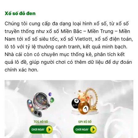
Xổ số đỏ đen
Chúng tôi cung cấp đa dạng loại hình xổ số, từ xổ số
truyền thống như xổ số Miền Bắc – Miền Trung – Miền
Nam tới xổ số siêu tốc, xổ số Vietlott, xổ số điện toán,
lô tô với tỷ lệ thưởng cạnh tranh, kết quả minh bạch.
Nhà cái còn có chuyên mục thống kê, phân tích kết
quả lô đề, giúp người chơi có thêm dữ liệu để dự đoán
chính xác hơn.