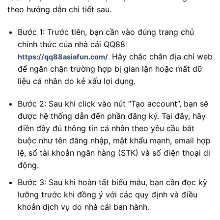
theo hướng dẫn chi tiết sau.
Bước 1: Trước tiên, bạn cần vào đúng trang chủ
chính thức của nhà cái QQ88
:
Hãy chắc chắn địa chỉ web
https://qq88asiafun.com/
.
để ngăn chặn trường hợp bị gian lận hoặc mất dữ
liệu cá nhân do kẻ xấu lợi dụng.
Bước 2: Sau khi click vào nút “Tạo account”, bạn sẽ
được hệ thống dẫn đến phần đăng ký. Tại đây, hãy
điền đầy đủ thông tin cá nhân theo yêu cầu bắt
buộc như tên đăng nhập, mật khẩu mạnh, email hợp
lệ, số tài khoản ngân hàng (STK) và số điện thoại di
động.
Bước 3: Sau khi hoàn tất biểu mẫu, bạn cần đọc kỹ
lưỡng trước khi đồng ý với các quy định và điều
khoản dịch vụ do nhà cái ban hành.