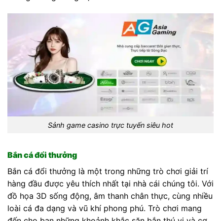
Sảnh game casino trực tuyến siêu hot
Bắn cá đổi thưởng
Bắn cá đổi thưởng là một trong những trò chơi giải trí
hàng đầu được yêu thích nhất tại nhà cái chúng tôi. Với
đồ họa 3D sống động, âm thanh chân thực, cùng nhiều
loài cá đa dạng và vũ khí phong phú. Trò chơi mang
đến cho bạn những khoảnh khắc săn bắn thú vị và cơ