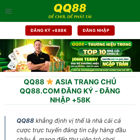
Bỏ
qua
nội
dung
ĐĂNG KÝ +888K
ĐĂNG NHẬP
QQ88
ASIA TRANG CHỦ
QQ88.COM ĐĂNG KÝ - ĐĂNG
NHẬP +58K
QQ88
khẳng định vị thế là nhà cái cá
cược trực tuyến đáng tin cậy hàng đầu
châu Á, mang đến thư viện trò chơi