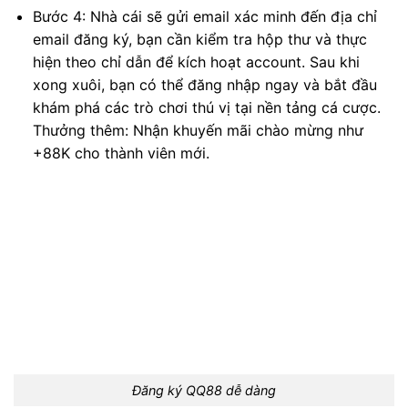
Bước 4: Nhà cái sẽ gửi email xác minh đến địa chỉ
email đăng ký, bạn cần kiểm tra hộp thư và thực
hiện theo chỉ dẫn để kích hoạt account. Sau khi
xong xuôi, bạn có thể đăng nhập ngay và bắt đầu
khám phá các trò chơi thú vị tại nền tảng cá cược.
Thưởng thêm: Nhận khuyến mãi chào mừng như
+88K cho thành viên mới.
Đăng ký QQ88 dễ dàng