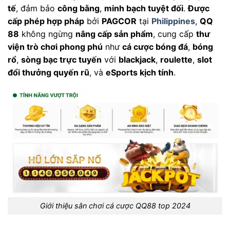
tế
, đảm bảo
công bằng
,
minh bạch tuyệt đối
.
Được
cấp phép hợp pháp
bởi
PAGCOR
tại
Philippines
,
QQ
88
không ngừng
nâng cấp sản phẩm
, cung cấp
thư
viện trò chơi phong phú
như
cá cược bóng đá
,
bóng
rổ
,
sòng bạc trực tuyến
với
blackjack
,
roulette
,
slot
đổi thưởng quyến rũ
, và
eSports kịch tính
.
Giới thiệu sân chơi cá cược QQ88 top 2024