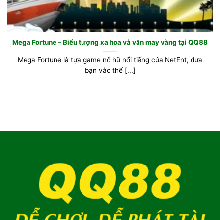
Mega Fortune – Biểu tượng xa hoa và vận may vàng tại QQ88
Mega Fortune là tựa game nổ hũ nổi tiếng của NetEnt, đưa
bạn vào thế [...]