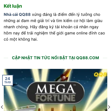
Kết luận
Nhà cái QQ88
xứng đáng là điểm đến lý tưởng cho
những ai đam mê giải trí và tìm kiếm cơ hội làm giàu
nhanh chóng. Hãy đăng ký tài khoản cá nhân ngay
hôm nay để trải nghiệm thế giới game online đỉnh cao
có một không hai.
CẬP NHẬT TIN TỨC NỔI BẬT TẠI QQ88.COM
24
Th10